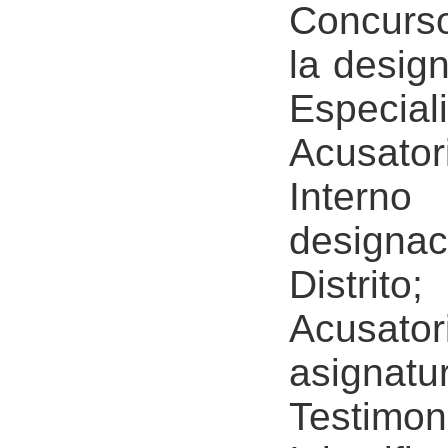
Concurso
la desig
Especial
Acusat
Intern
designac
Distrit
Acusator
asigna
Testim