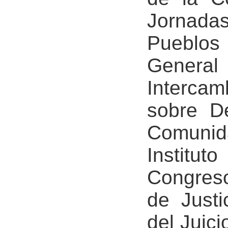
Jornada
Pueblo
General
Interca
sobre D
Comuni
Institut
Congres
de Justi
del Juic