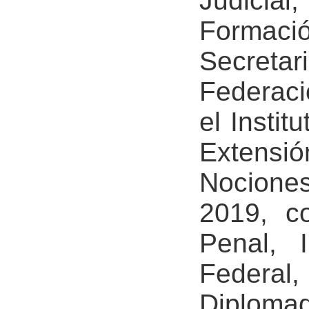
Judicia
Formac
Secretar
Federaci
el Instit
Extensi
Nocione
2019, c
Penal, I
Federal,
Diplo