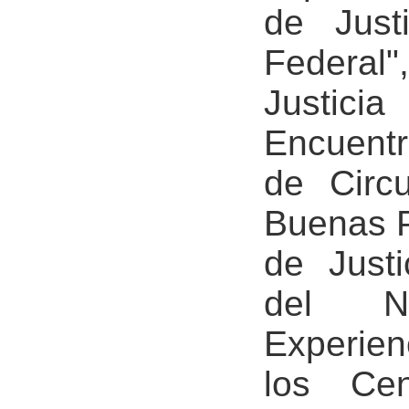
de Just
Federal
Justici
Encuentr
de Circu
Buenas P
de Just
del N
Experien
los Cen