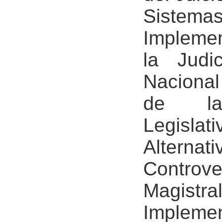
Sistem
Implemen
la Judi
Nacional
de la
Legisla
Altern
Contro
Magistr
Impleme