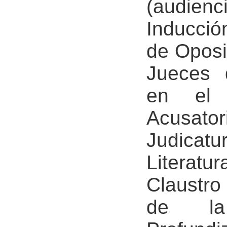
(audienc
Inducció
de Oposi
Jueces d
en el 
Acusator
Judicat
Literatu
Claustro
de la 