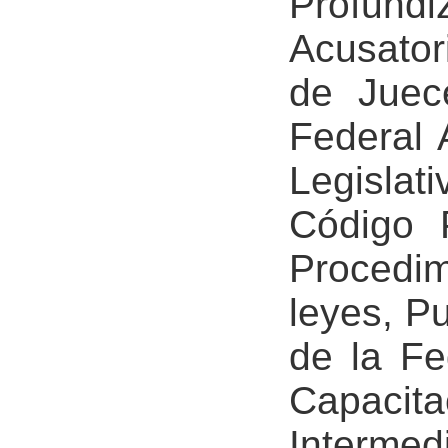
Profund
Acusator
de Juece
Federal 
Legisla
Código 
Procedi
leyes, Pu
de la Fe
Capaci
Intermed