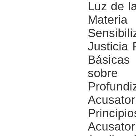
Luz de l
Mater
Sensibil
Justicia 
Básicas 
sobre A
Profund
Acusato
Princi
Acusator