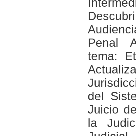
Intermed
Descub
Audienc
Penal A
tema: E
Actual
Jurisdicc
del Sist
Juicio d
la Judi