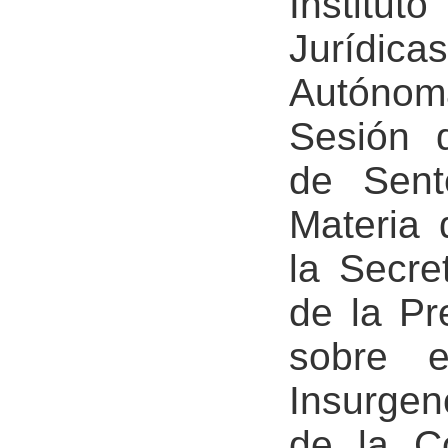
Instit
Jurídica
Autóno
Sesión 
de Sent
Materia
la Secre
de la Pr
sobre e
Insurge
de la Co