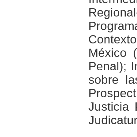
Region
Programa
Context
México (
Penal); 
sobre l
Prospect
Justicia 
Judicatu