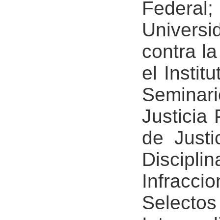
Federal;
Univers
contra la
el Instit
Seminar
Justicia
de Justi
Discip
Infracc
Selecto